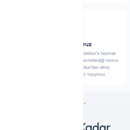
Sitelerinizi Taşıyoruz
Farklı bir sağlayıcıdaki Sunucunuzu Webkur'a taşımak
oldukça kolay! Panel taşıma özelliği desteklediği sürece
sitelerinizi ve tüm verilerinizi webkur'dan almış
olduğunuz sunucunuza ücretsiz taşıyoruz
7/24 Destek
Size Bir Tık Kadar