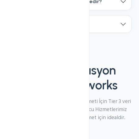
VDS ile VPS Arasındaki Fark Nedir?
Neden VDS kullanmalıyım?
Türkiye Lokasyon
Webkur Networks
Performanslı Kesintisiz Sunucu Hizmeti İçin Tier 3 veri
Merkezinden sağlanan VDS Sunucu Hizmetlerimiz
fiyat/performans ve güvenli hizmet için idealdir.