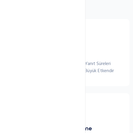
Etkileyici Hız
SSD Storage Disk yapısıyla Hızlı Yanıt Süreleri
Sistemlerinizin Hızlı Çalışması için Büyük Etkendir
Hızlı Ölçeklendirme