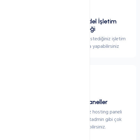
Hızlı Kurulum & Son Model İşletim
Sistemleri Desteği
Kullandığınız platforma bağlı olarak istediğiniz işletim
sistemi kurulumunu hızlı ve kolaya yapabilirsiniz
Cpanel veya Diğer Paneller
Talebiniz doğrultusunda istediğiniz hosting paneli
kurulabilir. Cpanel plesk veya Directadmin gibi çok
kullanılan panellerden seçebilirsiniz.