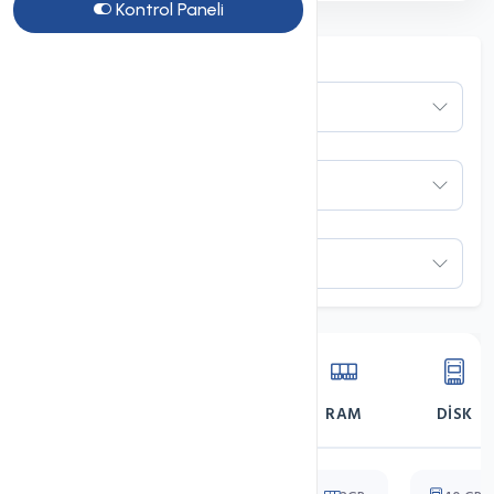
Kontrol Paneli
İşlemci
RAM
Disk
Sıralama
SUNUCU
İŞLEMCI
RAM
DISK