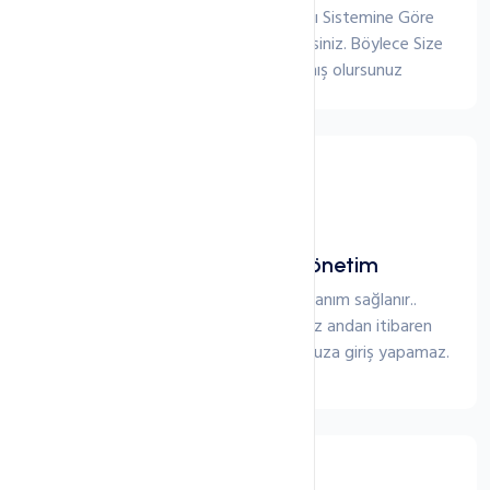
CPU RAM Gibi Kaynaklarınızı Altyapı Sistemine Göre
Basitçe yükseltebilir veya düşürebilirsiniz. Böylece Size
Yetecek kadar Kaynağı Kullanmış olursunuz
Root Seviyesi Tam Yönetim
Sunucularda root seviyesinde kullanım sağlanır..
Sunucunuzun şifresini değiştirdiğiniz andan itibaren
Webkur yetkilileri dahil kimse sunucunuza giriş yapamaz.