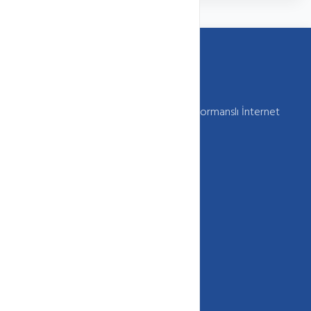
Webkur Güvenilir , Kaliteli , Sürekli ve Performanslı İnternet
Hizmetleri Sunar
+90 850 333 (HOST) 4678
info[@]webkur.com.tr
İletişim Formu
Site içi Bağlantılar