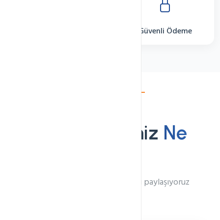
PCI DSS
Güvenli Ödeme
Referanslar
Müşterilerimiz
Ne
Diyor?
Müşterilerimizin deneyimlerini paylaşıyoruz