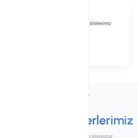
"Hızlı ve güvenilir hosting hizmeti. Sitelerimiz
sorunsuz çalışıyor."
Mehmet Demir
Yazılım Firması Sahibi
Partnerler
Teknoloji
Partnerlerimiz
En iyi teknoloji şirketleriyle çalışıyoruz