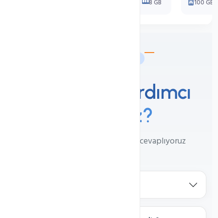
Cloud C8
8 Core
8 GB
100 GB
Sıkça Sorulan Sorular
Size Nasıl
Yardımcı
Olabiliriz?
Çok sorulan soruları sizler için cevaplıyoruz
VDS Sunucu nedir?