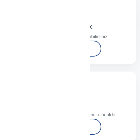
Telefon Destek
Telefon ile hızlıca destek alabilirsiniz
Hemen Ara
Canlı Destek
Online temsilcilerimiz size yardımcı olacaktır
Canlı Destek