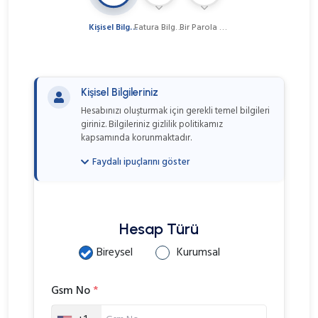
Kişisel Bilgiler
Fatura Bilgileri
Bir Parola Belirleyin
Kişisel Bilgileriniz
Hesabınızı oluşturmak için gerekli temel bilgileri
giriniz. Bilgileriniz gizlilik politikamız
kapsamında korunmaktadır.
Faydalı ipuçlarını göster
Ad Soyad:
Dokümanlarınızda
görünecek şekilde yazınız
E-posta:
Aktif kullandığınız bir e-posta
Hesap Türü
adresi giriniz
Bireysel
Kurumsal
Telefon:
Başında 0 olmadan giriniz
Gsm No
*