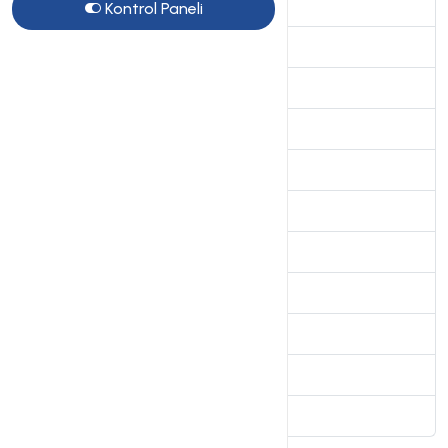
Genel sorular
Kontrol Paneli
10
VDS Sunucular
15
SSL Sertifikalar
7
Site Sihirbazı Satış Öncesi
10
Kiralık Sunucular
4
Radyo Hosting sayfası
2
VPS Sunucular
2
Directadmin Kullanımı
5
Linux Server Sistem Yönetimi
4
Webkur Panel Kullanımı
3
Plesk Panel
7