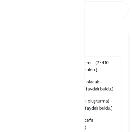
En Popüler Başlıklar
Cloud linux nedir? Neden Cloud sistemi
- (23410
defa görüntülendi. / 23 kişi faydalı buldu.)
Alan adı (domain) süresi dolunca ne olacak
-
(21550 defa görüntülendi. / 130 kişi faydalı buldu.)
İsim sunucusu eklemek (alt ns adresi oluşturma)
-
(20698 defa görüntülendi. / 12 kişi faydalı buldu.)
Webmail'den mail okuma
- (20145 defa
görüntülendi. / 14 kişi faydalı buldu.)