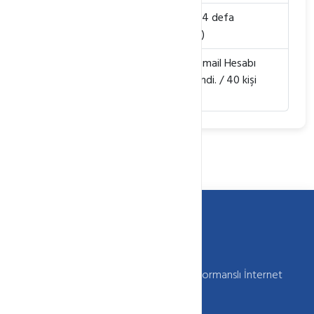
Alan adı Park Etme (cPanel)
- (18864 defa
görüntülendi. / 18 kişi faydalı buldu.)
cPanel(Kontrol Paneli) Kullanarak E-mail Hesabı
Oluşturma
- (18370 defa görüntülendi. / 40 kişi
faydalı buldu.)
Webkur Güvenilir , Kaliteli , Sürekli ve Performanslı İnternet
Hizmetleri Sunar