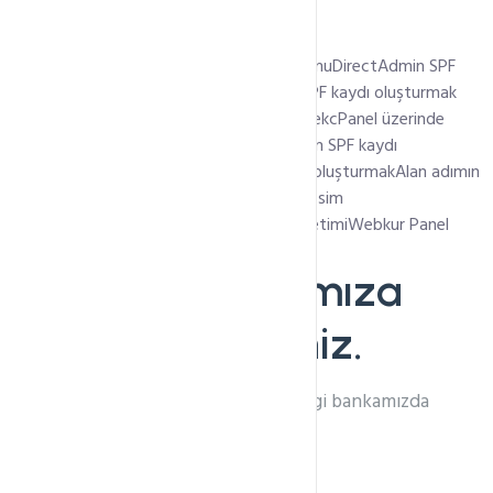
En Son Eklenen Başlıklar
AlmaLinux 8 üzerine WHM/cPanel kurulumu
DirectAdmin SPF
kaydı oluşturmak
Plesk Panel üzerinden SPF kaydı oluşturmak
Plesk panel üzerinde DMARC kaydı eklemek
cPanel üzerinde
DMARC kaydı oluşturmak
cPanel üzerinden SPF kaydı
oluşturmak
cPanel üzerinden DKIM kaydı oluşturmak
Alan adımın
Name Server Adresini Nasıl Değiştiririm? (İsim
Sunucuları)
Webkur Panel İle Hosting Yönetimi
Webkur Panel
Otomatik Ödeme
Bilgi Bankamıza
Hoşgeldiniz.
İhtiyacınız olan tüm bilgileri bilgi bankamızda
bulabilirsiniz.