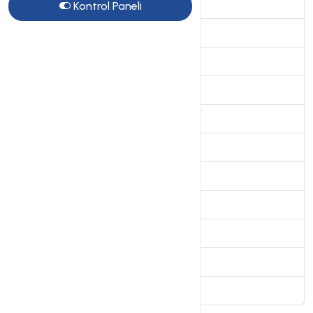
Genel sorular
Kontrol Paneli
10
VDS Sunucular
15
SSL Sertifikalar
7
Site Sihirbazı Satış Öncesi
10
Kiralık Sunucular
4
Radyo Hosting sayfası
2
VPS Sunucular
2
Directadmin Kullanımı
5
Linux Server Sistem Yönetimi
4
Webkur Panel Kullanımı
3
Plesk Panel
7