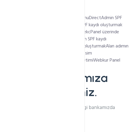
En Son Eklenen Başlıklar
AlmaLinux 8 üzerine WHM/cPanel kurulumu
DirectAdmin SPF
kaydı oluşturmak
Plesk Panel üzerinden SPF kaydı oluşturmak
Plesk panel üzerinde DMARC kaydı eklemek
cPanel üzerinde
DMARC kaydı oluşturmak
cPanel üzerinden SPF kaydı
oluşturmak
cPanel üzerinden DKIM kaydı oluşturmak
Alan adımın
Name Server Adresini Nasıl Değiştiririm? (İsim
Sunucuları)
Webkur Panel İle Hosting Yönetimi
Webkur Panel
Otomatik Ödeme
Bilgi Bankamıza
Hoşgeldiniz.
İhtiyacınız olan tüm bilgileri bilgi bankamızda
bulabilirsiniz.