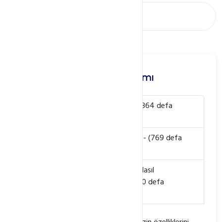
Webkur Panel Kullanımı
Webkur Panel Otomatik Ödeme
- (364 defa
görüntülendi. / 0 kişi faydalı buldu.)
Webkur Panel İle Hosting Yönetimi
- (769 defa
görüntülendi. / 0 kişi faydalı buldu.)
Alan adımın Name Server Adresini Nasıl
Değiştiririm? (İsim Sunucuları)
- (420 defa
görüntülendi. / 0 kişi faydalı buldu.)