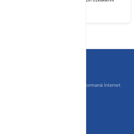
Webkur.com Üye girişi yaparak sitemizin özelliklerini
kullanabileceğiniz açıklamalar
Webkur Güvenilir , Kaliteli , Sürekli ve Performanslı İnternet
Hizmetleri Sunar
+90 850 333 (HOST) 4678
info[@]webkur.com.tr
İletişim Formu