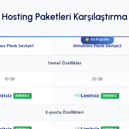
Hosting Paketleri Karşılaştırma
En Popüler
s Plesk Seviye1
Windows Plesk Seviye2
Temel Özellikler
10 GB
20 GB
mitsiz
Limitsiz
SINIRSIZ
SINIRSIZ
E-posta Özellikleri