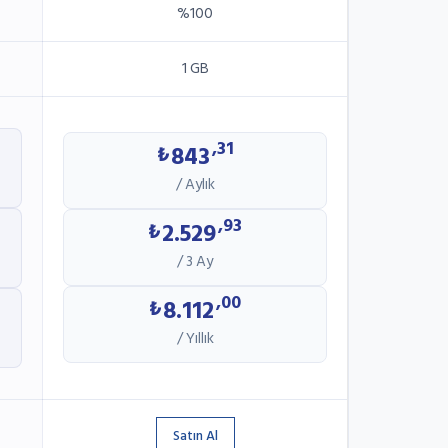
%100
1 GB
,31
843
₺
/ Aylık
,93
2.529
₺
/ 3 Ay
,00
8.112
₺
/ Yıllık
Satın Al