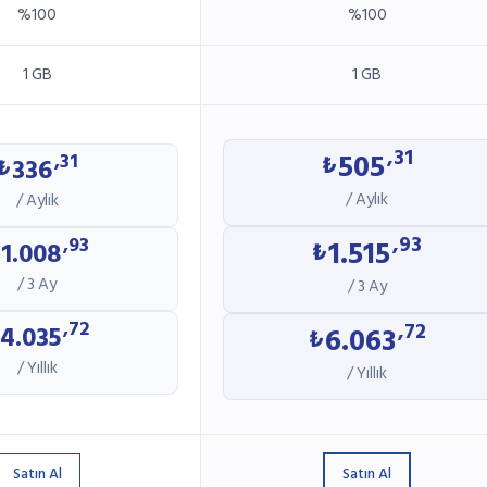
%100
%100
1 GB
1 GB
,31
505
,31
₺
336
₺
/ Aylık
/ Aylık
,93
,93
1.515
1.008
₺
/ 3 Ay
/ 3 Ay
,72
,72
4.035
6.063
₺
/ Yıllık
/ Yıllık
Satın Al
Satın Al