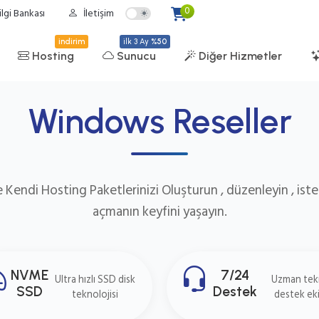
0
ilgi Bankası
İletişim
indirim
ilk 3 Ay
%50
Hosting
Sunucu
Diğer Hizmetler
Windows Reseller
 Kendi Hosting Paketlerinizi Oluşturun , düzenleyin , ist
açmanın keyfini yaşayın.
NVME
7/24
Ultra hızlı SSD disk
Uzman tek
SSD
Destek
teknolojisi
destek eki