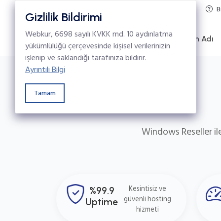
e-destek
Hakkımızda
Blog
B
Gizlilik Bildirimi
Webkur, 6698 sayılı KVKK md. 10 aydınlatma
Alan Adı
yükümlülüğü çerçevesinde kişisel verilerinizin
işlenip ve saklandığı tarafınıza bildirir.
Ayrıntılı Bilgi
Tamam
Windows Reseller ile
Kesintisiz ve
%99.9
güvenli hosting
Uptime
hizmeti