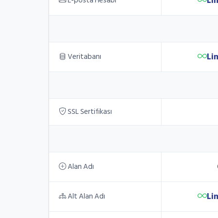
Li
E-posta Hesabı
Li
Veritabanı
SSL Sertifikası
Alan Adı
Li
Alt Alan Adı