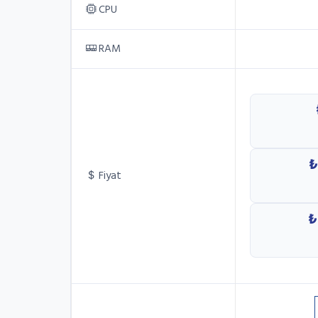
CPU
RAM
₺
Fiyat
₺