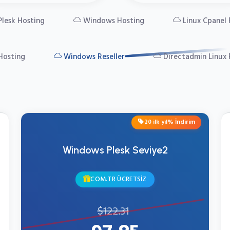
Plesk Hosting
Windows Hosting
Linux Cpanel 
 Hosting
Windows Reseller
Directadmin Linux 
fırsat
20 ilk yıl% İndirim
Windows Plesk Seviye2
COM.TR ÜCRETSİZ
$122.31