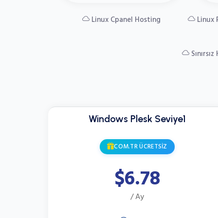
Linux Cpanel Hosting
Linux 
Sınırsız
Windows Plesk Seviye1
COM.TR ÜCRETSİZ
$6.78
/ Ay