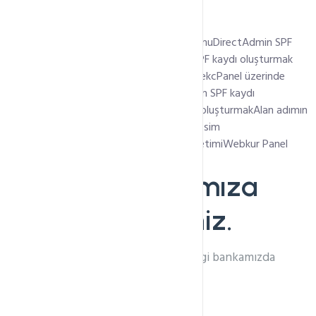
En Son Eklenen Başlıklar
AlmaLinux 8 üzerine WHM/cPanel kurulumu
DirectAdmin SPF
kaydı oluşturmak
Plesk Panel üzerinden SPF kaydı oluşturmak
Plesk panel üzerinde DMARC kaydı eklemek
cPanel üzerinde
DMARC kaydı oluşturmak
cPanel üzerinden SPF kaydı
oluşturmak
cPanel üzerinden DKIM kaydı oluşturmak
Alan adımın
Name Server Adresini Nasıl Değiştiririm? (İsim
Sunucuları)
Webkur Panel İle Hosting Yönetimi
Webkur Panel
Otomatik Ödeme
Bilgi Bankamıza
Hoşgeldiniz.
İhtiyacınız olan tüm bilgileri bilgi bankamızda
bulabilirsiniz.