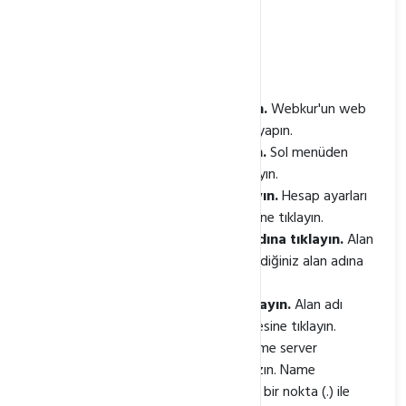
Yeni name serverleri girin.
"Kaydet" düğmesine tıklayın.
Adım Adım Anlatım
Webkur hesabınıza giriş yapın.
Webkur'un web
sitesine gidin ve hesabınıza giriş yapın.
Hesap ayarları sayfasına gidin.
Sol menüden
"Hesap Ayarları" seçeneğine tıklayın.
"Alan Adları" sekmesine tıklayın.
Hesap ayarları
sayfasında, "Alan Adları" sekmesine tıklayın.
Değiştirmek istediğiniz alan adına tıklayın.
Alan
adları listesinde, değiştirmek istediğiniz alan adına
tıklayın.
"Name Server" sekmesine tıklayın.
Alan adı
sayfasında, "Name Server" sekmesine tıklayın.
Yeni name serverleri girin.
Name server
alanında, yeni name serverleri yazın. Name
serverler, her bir name server için bir nokta (.) ile