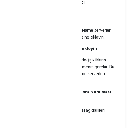
ayrılmalıdır. Örneğin, aşağıdaki gibi:
ns1.example.com

ns2.example.com 
"Kaydet" düğmesine tıklayın.
Name serverleri
girdikten sonra, "Kaydet" düğmesine tıklayın.
Name Serverlerin Değişmesi İçin Bekleyin
Name serverleri değiştirdikten sonra, değişikliklerin
DNS'e yansıması için birkaç saat beklemeniz gerekir. Bu
süre zarfında, alan adınız hala eski name serverleri
kullanacaktır.
Name Serverleri Değiştirdikten Sonra Yapılması
Gerekenler
Name serverleri değiştirdikten sonra, aşağıdakileri
yapmanız gerekir: