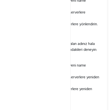
Web sitenizi veya uygulamanızı yeni name
serverlere yönlendirin.
E-posta hesaplarınızı yeni name serverlere
yönlendirin.
FTP hesaplarınızı yeni name serverlere yönlendirin.
Name Server Değiştirme Sorunu
Name serverleri değiştirdikten sonra, alan adınız hala
eski name serverleri kullanıyorsa, aşağıdakileri deneyin:
DNS önbelleğinizi temizleyin.
Web sitenizi veya uygulamanızı yeni name
serverlere yeniden yönlendirin.
E-posta hesaplarınızı yeni name serverlere yeniden
yönlendirin.
FTP hesaplarınızı yeni name serverlere yeniden
yönlendirin.