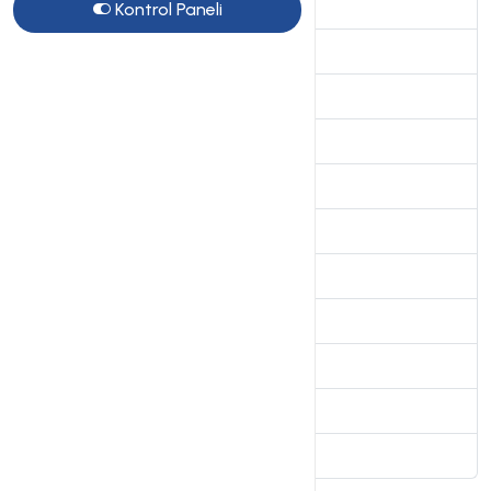
Genel sorular
Kontrol Paneli
10
VDS Sunucular
15
SSL Sertifikalar
7
Site Sihirbazı Satış Öncesi
10
Kiralık Sunucular
4
Radyo Hosting sayfası
2
VPS Sunucular
2
Directadmin Kullanımı
5
Linux Server Sistem Yönetimi
4
Webkur Panel Kullanımı
3
Plesk Panel
7