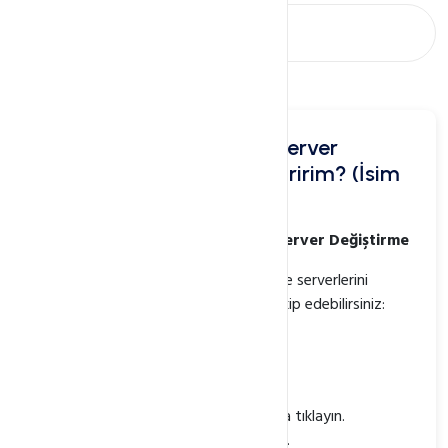
Alan adımın Name Server
Adresini Nasıl Değiştiririm? (İsim
Sunucuları)
Webkur Panelde Alan Adı Name Server Değiştirme
Webkur Panel üzerinden alan adı name serverlerini
değiştirmek için aşağıdaki adımları takip edebilirsiniz:
Webkur hesabınıza giriş yapın.
Hesap ayarları sayfasına gidin.
"Alan Adları" sekmesine tıklayın.
Değiştirmek istediğiniz alan adına tıklayın.
"Name Server" sekmesine tıklayın.