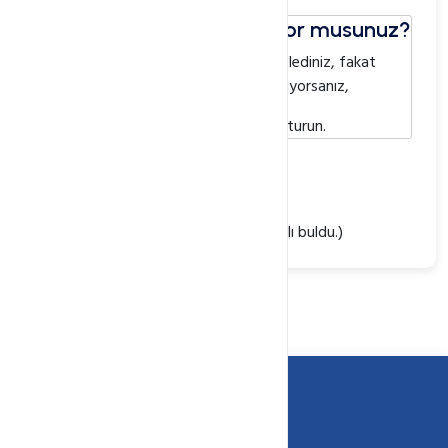
Aradığınız Bilgiyi Bulamıyor musunuz?
Bilgi bankasını detaylı olarak incelediniz, fakat
ihtiyacınız olan bilgiyi bulamıyorsanız,
Bir Destek Talebi Oluşturun.
Faydalı Buldunuz mu?
(
420
defa görüntülendi. /
0
kişi faydalı buldu.)