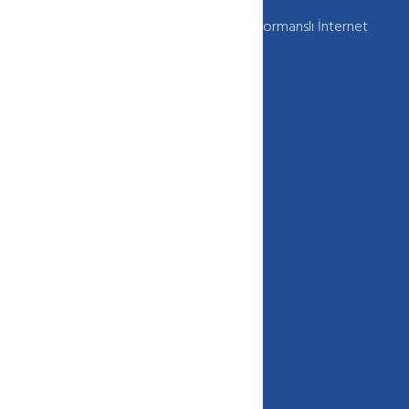
Webkur Güvenilir , Kaliteli , Sürekli ve Performanslı İnternet
Hizmetleri Sunar
+90 850 333 (HOST) 4678
info[@]webkur.com.tr
İletişim Formu
Site içi Bağlantılar
Site içi Bağlantılar
Bize Ulaşın
Haber ve Duyurular
Blog
Bilgi Bankası