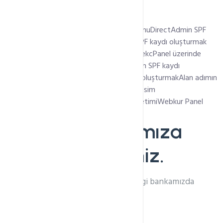
En Son Eklenen Başlıklar
AlmaLinux 8 üzerine WHM/cPanel kurulumu
DirectAdmin SPF
kaydı oluşturmak
Plesk Panel üzerinden SPF kaydı oluşturmak
Plesk panel üzerinde DMARC kaydı eklemek
cPanel üzerinde
DMARC kaydı oluşturmak
cPanel üzerinden SPF kaydı
oluşturmak
cPanel üzerinden DKIM kaydı oluşturmak
Alan adımın
Name Server Adresini Nasıl Değiştiririm? (İsim
Sunucuları)
Webkur Panel İle Hosting Yönetimi
Webkur Panel
Otomatik Ödeme
Bilgi Bankamıza
Hoşgeldiniz.
İhtiyacınız olan tüm bilgileri bilgi bankamızda
bulabilirsiniz.