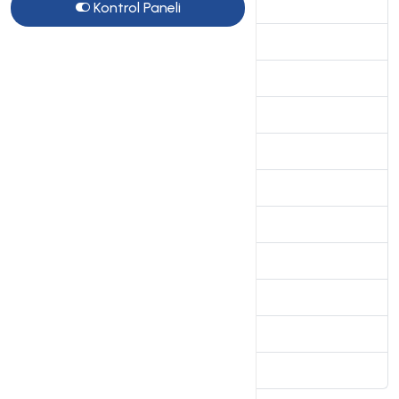
Genel sorular
Kontrol Paneli
10
VDS Sunucular
15
SSL Sertifikalar
7
Site Sihirbazı Satış Öncesi
10
Kiralık Sunucular
4
Radyo Hosting sayfası
2
VPS Sunucular
2
Directadmin Kullanımı
5
Linux Server Sistem Yönetimi
4
Webkur Panel Kullanımı
3
Plesk Panel
7