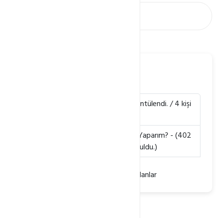
Radyo Hosting
SHOUTcast nedir
- (1803 defa görüntülendi. / 4 kişi
faydalı buldu.)
Radyo Hosting ile Nasıl Canlı Yayın Yaparım?
- (402
defa görüntülendi. / 0 kişi faydalı buldu.)
Radyo hosting ile ilgili bilgiler çok sorulanlar