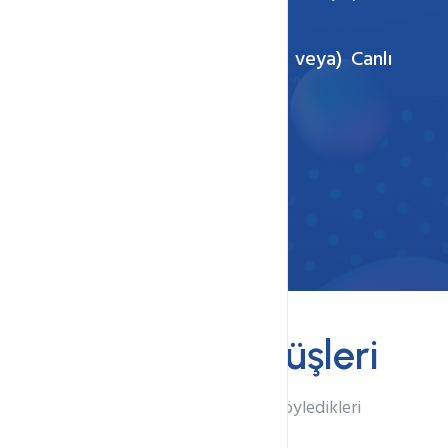
keyfini sürebilirsiniz.
Çağrı Merkezi :
0850 333 4678
veya)
Canlı
Destek
İletişim Formu
Müşteri
Görüşleri
Müşterimizin hakkımızda söyledikleri