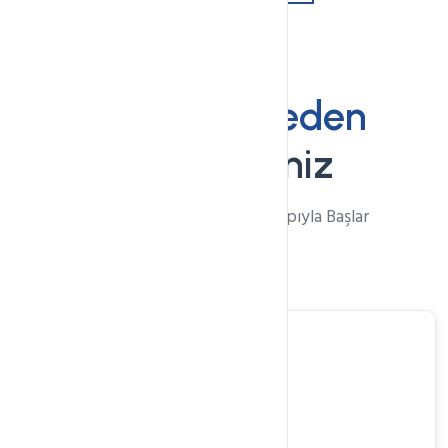
Webkur'u
Neden
Seçmelisiniz
Web Sitenizin Başarısı Altyapıyla Başlar
Süreklilik