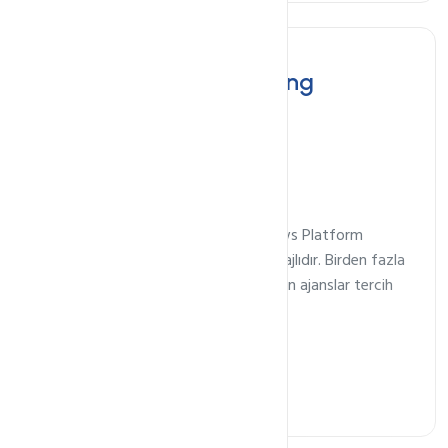
Reseller Bayi Hosting
En uygun
185₺
/ ay
Reseller Hosting
Linux veya windows Platform
Seçenekleriyle Performanslı ve Avantajlıdır. Birden fazla
sitesi olanlar, hosting hizmeti sağlayan ajanslar tercih
etmektedir.
Reseller Hosting