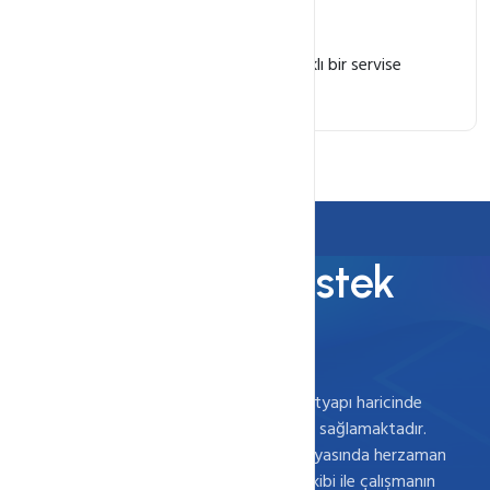
Domain Yönlendirme
Alan adınızı yönetim panelinizden farklı bir servise
kolayca yönlendirme yapabilirsiniz.
7/24 Teknik Destek
Ödüllü Desteğimizle Tanışın
Webkur markası yıllardır müşterilerine altyapı haricinde
sunduğu hizmetler ile ilgili teknik destek sağlamaktadır.
Bilginin en büyük güç olduğu bilişim dünyasında herzaman
yanınızda bilgi seviyesi yüksek destek ekibi ile çalışmanın