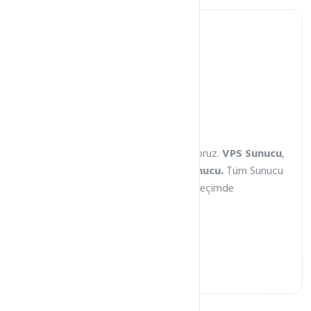
Sunucu Servisleri
VPS VDS veya Metal
199₺
/ ay
Size Tüm Sunucu Seçeneklerini Sunuyoruz.
VPS Sunucu
,
VDS Sunucu
veya
Kiralık Metal Sunucu.
Tüm Sunucu
Teknolojilerinin Farklı Avantajları Var. Seçimde
Zorlanıyorsanız Beraber Seçebiliriz
İnceleyin