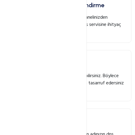
Ücretsiz E-posta Yönlendirme
Alan adınızın mx adreslerini domain panelinizden
yönetebilirsiniz. Böylece ekstra bir dns servisine ihityaç
duymazsınız
Toplu Yönetim
Alan adlarınız için toplu işlemler yapabilirsiniz. Böylece
uzun zaman kaybetmeden zamandan tasarruf edersiniz
.
DNS Yönetimi
Ücretsiz DNS servisimiz sayesinde alan adınızın dns