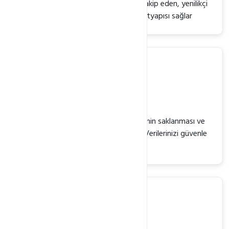
Webkur markası yıllardır teknolojiyi takip eden, yenilikçi
ve tecrübeli ekibiyle size en iyi altyapısı sağlar
Veri Yönetimi
Kişisel veya kurumsal projelerde verinin saklanması ve
işlenmesi bilgi ve tecrübe gerektirir. Verilerinizi güvenle
Webkur'da saklayın