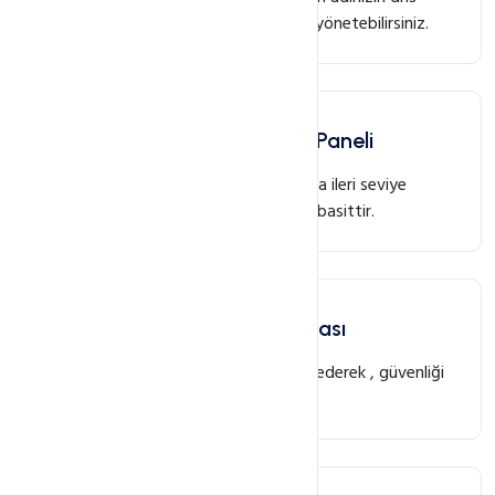
sunucularını tek bir panelden kolayca yönetebilirsiniz.
Kullanımı Kolay Kontrol Paneli
Alan adı yönetim paneli başlangıç veya ileri seviye
kullanıcılar olsun , herkes için kolay ve basittir.
Alan Adı Hırsızlık Koruması
Alan adınızın hırsızlık korumasını aktif ederek , güvenliği
üst seviyeye çıkarabilirsiniz