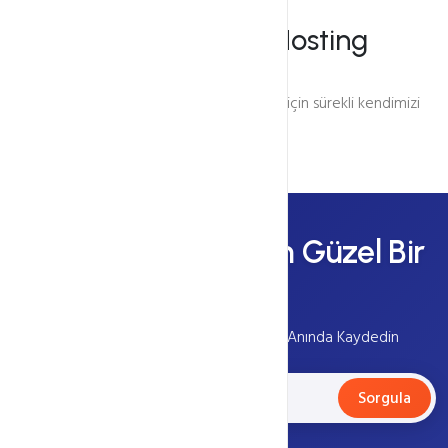
En
Kaliteli
Hosting
Türkiye'nin en iyi hosting firması olmak için sürekli kendimizi
geliştiriyoruz.
Yeni Bir Domain İçin Güzel Bir
Gün!
Yüzlerce Uzantıda Alan Adı Tescilini Anında Kaydedin
Sorgula