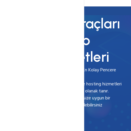
Hazır Site Araçları
ve Hazır Web
Yazılım Paketleri
Hızlı bir başlangıç , Sizi dünyaya Açılan En Kolay Pencere
Webkur sitenizi kurmanız için domain ve hosting hizmetleri
haricinde sitenizi basitçe tasarlamanıza olanak tanır.
Sihirbaz ismini verdiğimiz yazılımlardan size uygun bir
tasarımı seçerek hemen sitenizi aktif edebilirsiniz
İnceleyin