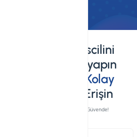
Alan Adı Tescilini
Webkur'dan yapın
Ücretsiz ve Kolay
Özelliklere Erişin
Alan Adlarınız Webkur'da Güvende!