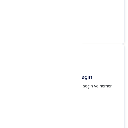
Hosting Paketi Seçin
İhtiyacınıza uygun hosting paketini seçin ve hemen
satın alın.