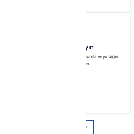
Sitenizi Yayınlayın
Otomatik kurulum ile WordPress, Joomla veya diğer
CMS'leri tek tıkla kurun.
Hemen Başlayın