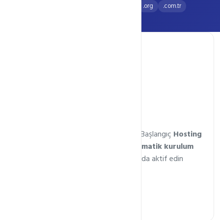
Popüler Uzantılar:
.com
.net
.org
.com.tr
Hosting Servisleri
Başlangıç Fiyatı
49₺
/ ay
Siteniz için harika Bir başlangıç. Şimdi Başlangıç
Hosting
Paketini alarak Sitenizi oluşturun.
Otomatik kurulum
ile sitenizi ve posta kutunuzu 1 Dakikada aktif edin
Paketleri İncele