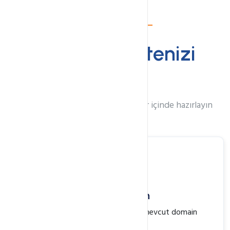
Kolay Kurulum
3 Adımda
Sitenizi
Kurun
Profesyonel web sitenizi dakikalar içinde hazırlayın
Domain Seçin
Size özel alan adınızı seçin veya mevcut domain
adresinizi kullanın.