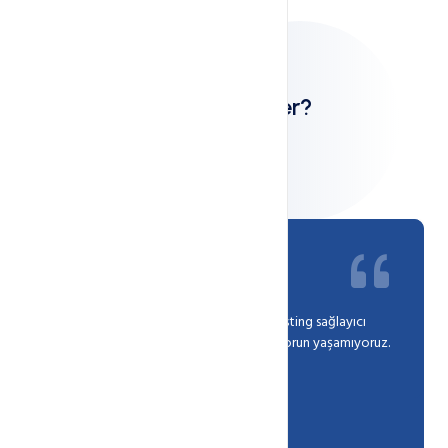
Neler Söylediler?
Orkun T.
10 yılı aşkın süredir müşterilerimiz için hosting sağlayıcı
olarak webkur'u tercih ediyoruz ve hiç sorun yaşamıyoruz.
Başarılıarınızın devamını silerim.