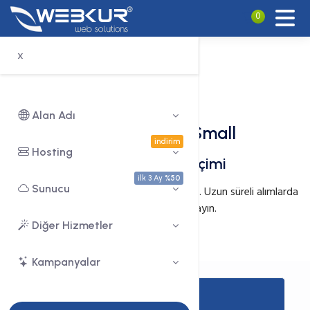
0
x
Alan Adı
Wordpress Pro Small
indirim
Hosting
Hizmet Süresi Seçimi
ilk 3 Ay
%50
Sunucu
Hizmetinizin yenilenme periyodunu seçin. Uzun süreli alımlarda
indirim fırsatını kaçırmayın.
Diğer Hizmetler
Kampanyalar
Ay