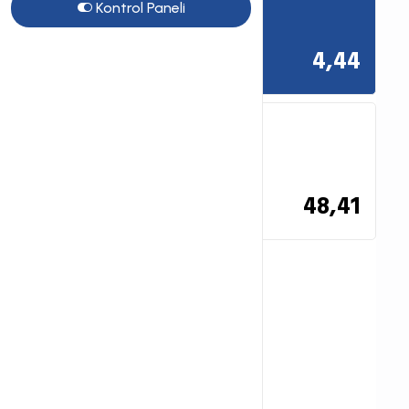
Kontrol Paneli
Aylık $4.44 'ye geliyor..
4,44
Yıl
Aylık $4.03 'ye geliyor..
48,41
Devam
** İndirim
kuponları
sepetinize
otomatik eklenir.