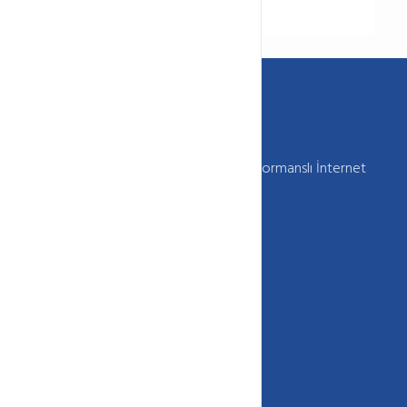
Webkur Güvenilir , Kaliteli , Sürekli ve Performanslı İnternet
Hizmetleri Sunar
+90 850 333 (HOST) 4678
info[@]webkur.com.tr
İletişim Formu
Site içi Bağlantılar