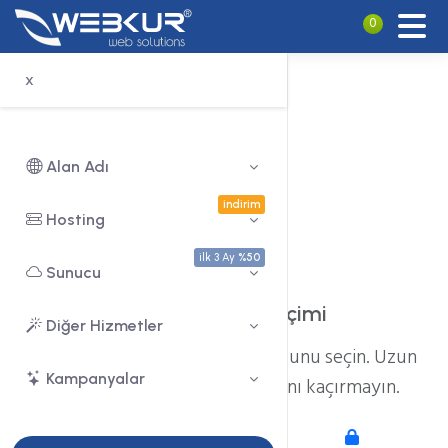
0
x
Alan Adı
indirim
Hosting
Cloud C4
ilk 3 Ay
%50
Sunucu
Hizmet Süresi Seçimi
Diğer Hizmetler
Hizmetinizin yenilenme periyodunu seçin. Uzun
Kampanyalar
süreli alımlarda indirim fırsatını kaçırmayın.