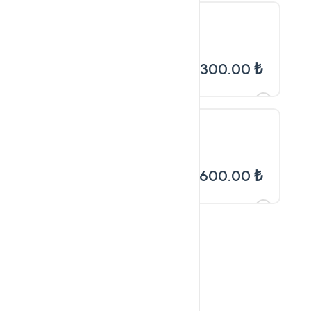
6 Ay
Aylık sadece 2050.00 ₺
12300.00 ₺
Yıl
Aylık sadece 1966.67 ₺
23600.00 ₺
** İndirimler
sepetinize
otomatik
eklenecektir.