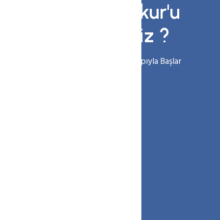
Neden Webkur'u
seçmelisiniz ?
Web Sitenizin Başarısı Altyapıyla Başlar