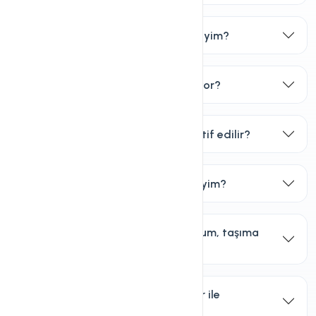
Hangi Hosting Ürününü Seçmeliyim?
Hosting Fiyatları Nasıl Belirleniyor?
Hosting hizmetim ne zaman aktif edilir?
Herhangi bir gizli ücret öder miyim?
Web sitemi size taşımak istiyorum, taşıma
işlemini siz yapıyor musunuz?
Hosting Hizmeti Hangi Scriptler ile
Uyumludur?