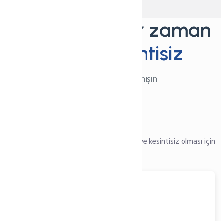
Web siteniz her zaman
hızlı ve
Kesintisiz
NVME SSD Hızıyla tanışın
Milisaniye Yarışları
Web sitenizin en hızlı şekilde yüklenmesi ve kesintisiz olması için
gerekli olan tüm altyapıyı sağlıyoruz
Tools
Güçlü İşlemciler
Yeni nesil güçlü işlemciler ve yazılımlar.