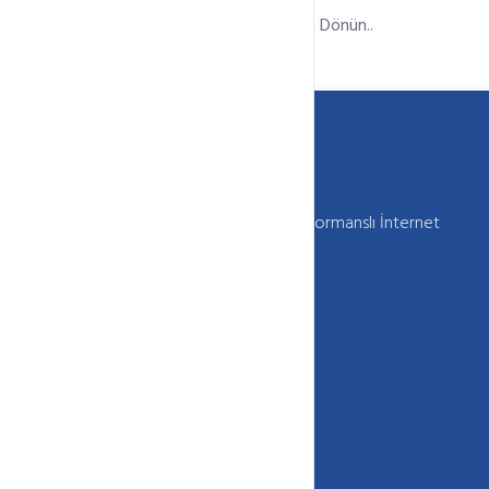
Hosting Paketlerine Geri Dönün..
Webkur Güvenilir , Kaliteli , Sürekli ve Performanslı İnternet
Hizmetleri Sunar
+90 850 333 (HOST) 4678
info[@]webkur.com.tr
İletişim Formu