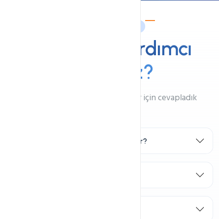
Sıkça Sorulan Sorular
Size Nasıl
Yardımcı
Olabiliriz?
Bize en çok sorulan soruları sizler için cevapladık
Web Hosting (Barındırma) Nedir?
LiteSpeed Nedir?
CloudLinux Nedir?