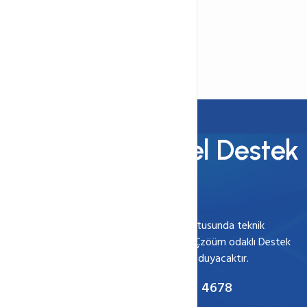
Uygun Fiyat
Paketleri inceleyin
7/24 Profesyonel Destek
Her zaman yanınızdayız
Web sitenizle ilgili aldığınız hizmet doğrultusunda teknik
ekibimizden 7/24 destek isteyebilirsiniz. Çzöüm odaklı Destek
ekibimiz size yardımcı olmaktan mutluluk duyacaktır.
Çağrı Merkezi :
0850 333 (HOST) 4678