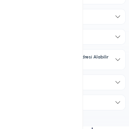
Ücretsiz SSL Nedir?
Hosting Hizmeti Nasıl Çalışır?
info@şirketiniz.com Şeklinde Adresi Alabilir
miyim?
Yedekleme Yapıyor musunuz?
Güvenlik önlemleri nelerdir?