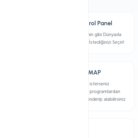
Seçilebilir Türkçe Kontrol Panel
cPanel, Plesk veya Directadmin gibi Dünyada
En çok Kullanılan Panellerden İstediğinizi Seçin!
Webmail, POP3 veya IMAP
Maillerinizi ister webmail'den isterseniz
bilgisayarınızdaki outlook vb. programlardan
kontrol edebilir, 7/24 Mail gönderip alabilirsiniz
Ücretsiz SSL