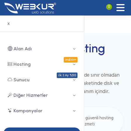
0
x
Sınırsız Hosting
Alan Adı
indirim
Hosting
Sınırsız Hosting , Hosting paketinde sınır olmadan
ilk 3 Ay
%50
Sunucu
kullanıma olanak tanır. Hosting paketinde disk ve
trafik Sınırı bulunmadan kullanım içindir.
Diğer Hizmetler
Kampanyalar
%99.9
Kesintisiz ve güvenli hosting
Uptime
hizmeti