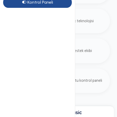
Kontrol Paneli
NVME SSD
Ultra hızlı SSD disk teknolojisi
7/24 Destek
Uzman teknik destek ekibi
Kolay Yönetim
Kullanıcı dostu kontrol paneli
cPanel Sınırsız Basic