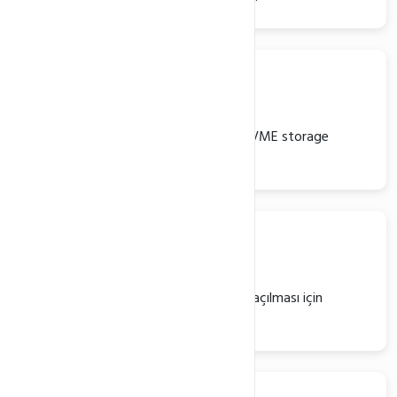
NVME SSD
NVME PRO Diskler
Milisaniyeler içinde yanıt veren hızlı NVME storage
yapısı
Server
Light Speed Web Server
Ön bellekleme ile sitenizin ışık hızında açılması için
Litespeed.