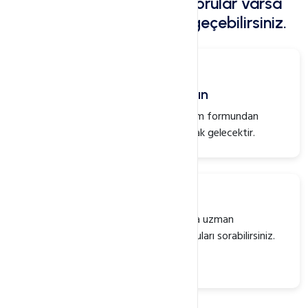
Aklınıza takılan başka sorular varsa
bizimle hemen iletişime geçebilirsiniz.
Yazılı İletişim
İletişim Formundan Bize yazın
Genelde çok hızlı destek veririz. İletişim formundan
gönderdiğimiz cevaplar size mail olarak gelecektir.
Sesli İletişim
Çağrı Merkezimizi arayarak konusunda uzman
personelimize aklınıza takılan tüm soruları sorabilirsiniz.
+90 850 333 4678 (HOST)