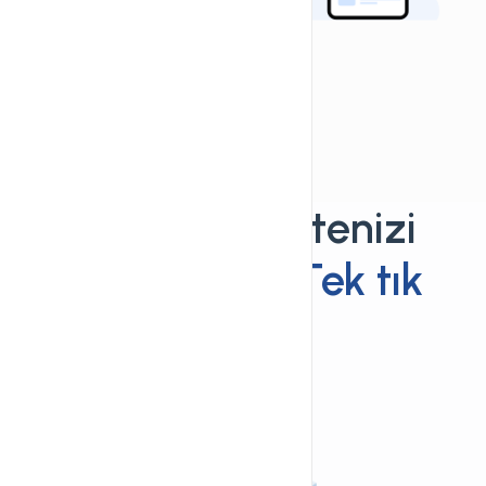
Wordpress sitenizi
kurmak için
Tek tık
yeterli