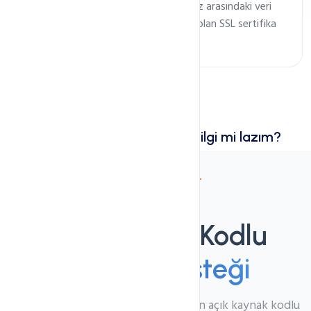
Web siteniz ile ziyaretçileriniz arasındaki veri
trafiğini şifreleme methodu olan SSL sertifika
ücretsizdir.
Paketlerle ilgili daha fazla Bilgi mi lazım?
Eklentiler
Açık Kaynak Kodlu
Yazılım Desteği
Wordpress, Joomla gibi çok kullanılan açık kaynak kodlu