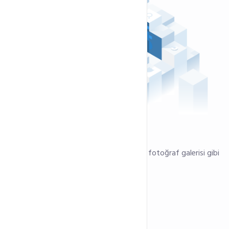
Tek tık ile hızlıca kurun
Sadece tek bir tıklamayla alışveriş sepeti, fotoğraf galerisi gibi
bir modül kurun.
50+ Eklenti
NVME SSD Teknolojisi
Light Speed Web Server